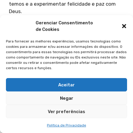
temos e a experimentar felicidade e paz com
Deus.
Gerenciar Consentimento
Como A Fé E A Esperança
de Cookies
Sustentam O Cristão?
Para fornecer as melhores experiências, usamos tecnologias como
cookies para armazenar e/ou acessar informações do dispositivo. O
consentimento para essas tecnologias nos permitirá processar dados
A fé nos sustenta quando tudo parece incerto.
como comportamento de navegação ou IDs exclusivos neste site. Não
A esperança nos dá confiança em Deus, mesmo
consentir ou retirar o consentimento pode afetar negativamente
em situações difíceis. Essas virtudes nos
certos recursos e funções.
fortalecem e nos dão coragem.
Aceitar
Qual A Importância Da
Negar
Caridade E Do Perdão Na
Vida Cristã?
Ver preferências
Política de Privacidade
A caridade mostra o amor ao próximo. O perdão