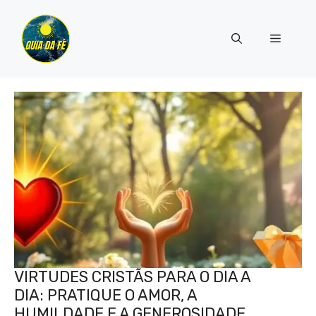
Pular
para
Menu
o
conteúdo
VIRTUDES CRISTÃS PARA O DIA A
DIA: PRATIQUE O AMOR, A
HUMILDADE E A GENEROSIDADE