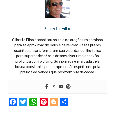
Gilberto Filho
Gilberto Filho encontrou na fé e na oração um caminho
para se aproximar de Deus e da religião. Esses pilares
espirituais transformaram sua vida, dando-lhe força
para superar desafios e desenvolver uma conexão
profunda com o divino. Sua jornada é marcada pela
busca constante por compreensão espiritual e pela
prática de valores que refletem sua devoção.
F
T
W
Pi
Bl
S
a
w
h
nt
o
h