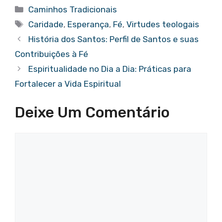
c
it
at
er
g
ar
Categorias
Caminhos Tradicionais
e
te
s
e
g
e
Tags
Caridade
,
Esperança
,
Fé
,
Virtudes teologais
b
r
A
st
er
História dos Santos: Perfil de Santos e suas
o
p
Contribuições à Fé
o
p
Espiritualidade no Dia a Dia: Práticas para
k
Fortalecer a Vida Espiritual
Deixe Um Comentário
Comentário