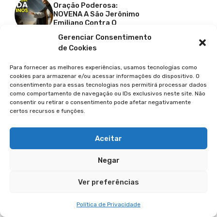
Oração Poderosa:
NOVENA A São Jerônimo
Emiliano Contra O
Desemprego
Gerenciar Consentimento
CAMINHOS TRADICIONAIS
de Cookies
Casamento Como Imagem
De Cristo E Igreja:
Para fornecer as melhores experiências, usamos tecnologias como
Propósito Divino
cookies para armazenar e/ou acessar informações do dispositivo. O
CAMINHOS TRADICIONAIS
consentimento para essas tecnologias nos permitirá processar dados
O Dilúvio E A Arca De Noé:
como comportamento de navegação ou IDs exclusivos neste site. Não
Lições De Fé, Obediência E
consentir ou retirar o consentimento pode afetar negativamente
Renovação
certos recursos e funções.
CAMINHOS TRADICIONAIS
O Significado Espiritual Da
Aceitar
Páscoa: Uma Reflexão
Bíblica Profunda
DÚVIDAS BÍBLICAS
Negar
O Que É O Mistério Do
Maná No Deserto:
Ver preferências
Revelações Espirituais E
Simbólicas
Política de Privacidade
MEDITAÇÕES DIÁRIAS
Como Meditar Como