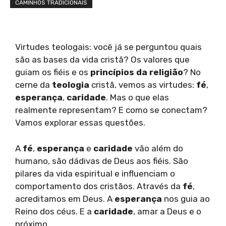
CAMINHOS TRADICIONAIS
Virtudes teologais: você já se perguntou quais
são as bases da vida cristã? Os valores que
guiam os fiéis e os
princípios da religião
? No
cerne da
teologia
cristã, vemos as virtudes:
fé
,
esperança
,
caridade
. Mas o que elas
realmente representam? E como se conectam?
Vamos explorar essas questões.
A
fé
,
esperança
e
caridade
vão além do
humano, são dádivas de Deus aos fiéis. São
pilares da vida espiritual e influenciam o
comportamento dos cristãos. Através da
fé
,
acreditamos em Deus. A
esperança
nos guia ao
Reino dos céus. E a
caridade
, amar a Deus e o
próximo.