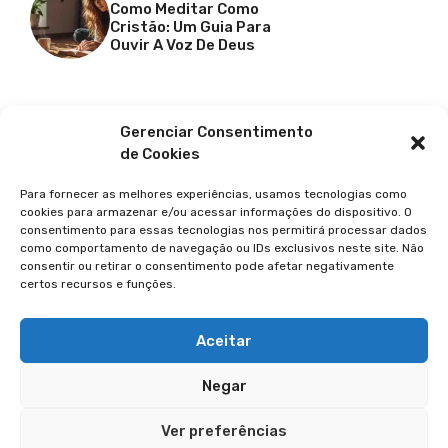
Como Meditar Como
Cristão: Um Guia Para
Ouvir A Voz De Deus
Facebook
X
Youtube
Pinterest
Gerenciar Consentimento
de Cookies
Para fornecer as melhores experiências, usamos tecnologias como
cookies para armazenar e/ou acessar informações do dispositivo. O
consentimento para essas tecnologias nos permitirá processar dados
como comportamento de navegação ou IDs exclusivos neste site. Não
consentir ou retirar o consentimento pode afetar negativamente
certos recursos e funções.
© 2026 GUIA DA FÉ
POLÍTICA DE PRIVACIDADE
Aceitar
TERMOS DE USO
Negar
TRANSPARÊNCIA
Ver preferências