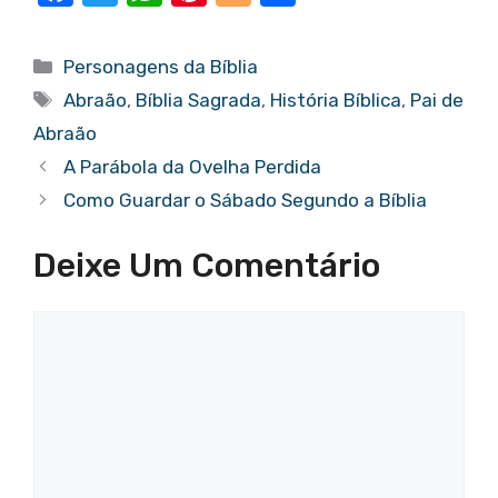
a
w
h
nt
o
h
c
it
at
er
g
ar
Categorias
Personagens da Bíblia
e
te
s
e
g
e
Tags
Abraão
,
Bíblia Sagrada
,
História Bíblica
,
Pai de
b
r
A
st
er
Abraão
o
p
A Parábola da Ovelha Perdida
o
p
Como Guardar o Sábado Segundo a Bíblia
k
Deixe Um Comentário
Comentário