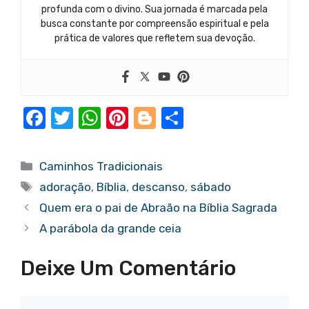
profunda com o divino. Sua jornada é marcada pela
busca constante por compreensão espiritual e pela
prática de valores que refletem sua devoção.
F
T
W
Pi
Bl
S
a
w
h
nt
o
h
c
it
at
er
g
ar
Categorias
Caminhos Tradicionais
e
te
s
e
g
e
Tags
adoração
,
Bíblia
,
descanso
,
sábado
b
r
A
st
er
Quem era o pai de Abraão na Bíblia Sagrada
o
p
A parábola da grande ceia
o
p
Deixe Um Comentário
k
Comentário