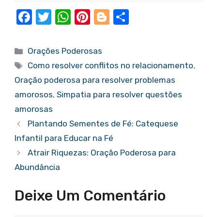
F
T
W
Pi
Bl
S
a
w
h
nt
o
h
c
it
at
er
g
ar
Categorias
Orações Poderosas
e
te
s
e
g
e
Tags
Como resolver conflitos no relacionamento
,
b
r
A
st
er
Oração poderosa para resolver problemas
o
p
amorosos
,
Simpatia para resolver questões
o
p
amorosas
k
Plantando Sementes de Fé: Catequese
Infantil para Educar na Fé
Atrair Riquezas: Oração Poderosa para
Abundância
Deixe Um Comentário