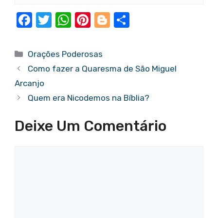
F
T
W
Pi
Bl
S
a
w
h
nt
o
h
c
it
at
er
g
ar
Categorias
Orações Poderosas
e
te
s
e
g
e
Como fazer a Quaresma de São Miguel
b
r
A
st
er
Arcanjo
o
p
Quem era Nicodemos na Bíblia?
o
p
Deixe Um Comentário
k
Comentário