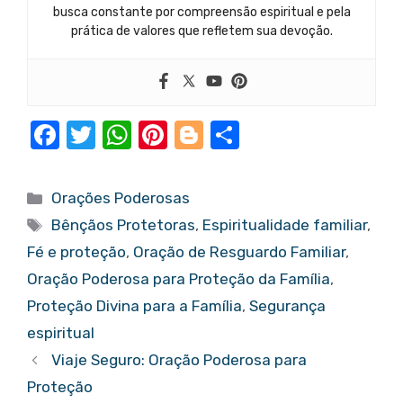
busca constante por compreensão espiritual e pela
prática de valores que refletem sua devoção.
F
T
W
Pi
Bl
S
a
w
h
nt
o
h
c
it
at
er
g
ar
Categorias
Orações Poderosas
e
te
s
e
g
e
Tags
Bênçãos Protetoras
,
Espiritualidade familiar
,
b
r
A
st
er
Fé e proteção
,
Oração de Resguardo Familiar
,
o
p
Oração Poderosa para Proteção da Família
,
o
p
Proteção Divina para a Família
,
Segurança
k
espiritual
Viaje Seguro: Oração Poderosa para
Proteção