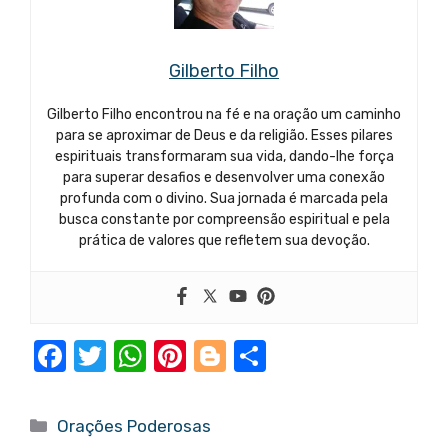
Gilberto Filho
Gilberto Filho encontrou na fé e na oração um caminho
para se aproximar de Deus e da religião. Esses pilares
espirituais transformaram sua vida, dando-lhe força
para superar desafios e desenvolver uma conexão
profunda com o divino. Sua jornada é marcada pela
busca constante por compreensão espiritual e pela
prática de valores que refletem sua devoção.
F
T
W
Pi
Bl
S
a
w
h
nt
o
h
c
it
at
er
g
ar
Categorias
Orações Poderosas