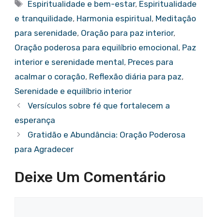
e
te
s
e
g
e
Tags
Espiritualidade e bem-estar
,
Espiritualidade
b
r
A
st
er
e tranquilidade
,
Harmonia espiritual
,
Meditação
o
p
para serenidade
,
Oração para paz interior
,
o
p
Oração poderosa para equilíbrio emocional
,
Paz
k
interior e serenidade mental
,
Preces para
acalmar o coração
,
Reflexão diária para paz
,
Serenidade e equilíbrio interior
Versículos sobre fé que fortalecem a
esperança
Gratidão e Abundância: Oração Poderosa
para Agradecer
Deixe Um Comentário
Comentário