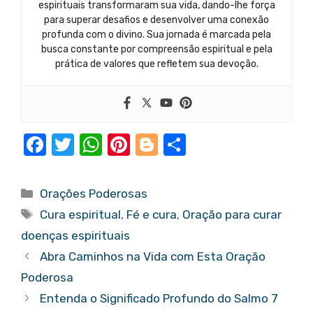
espirituais transformaram sua vida, dando-lhe força
para superar desafios e desenvolver uma conexão
profunda com o divino. Sua jornada é marcada pela
busca constante por compreensão espiritual e pela
prática de valores que refletem sua devoção.
F
T
W
Pi
Bl
S
a
w
h
nt
o
h
c
it
at
er
g
ar
Categorias
Orações Poderosas
e
te
s
e
g
e
Tags
Cura espiritual
,
Fé e cura
,
Oração para curar
b
r
A
st
er
doenças espirituais
o
p
Abra Caminhos na Vida com Esta Oração
o
p
Poderosa
k
Entenda o Significado Profundo do Salmo 7