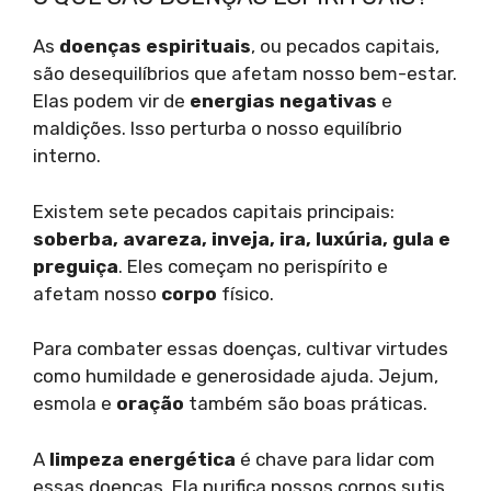
As
doenças espirituais
, ou pecados capitais,
são desequilíbrios que afetam nosso bem-estar.
Elas podem vir de
energias negativas
e
maldições. Isso perturba o nosso equilíbrio
interno.
Existem sete pecados capitais principais:
soberba, avareza, inveja, ira, luxúria, gula e
preguiça
. Eles começam no perispírito e
afetam nosso
corpo
físico.
Para combater essas doenças, cultivar virtudes
como humildade e generosidade ajuda. Jejum,
esmola e
oração
também são boas práticas.
A
limpeza energética
é chave para lidar com
essas doenças. Ela purifica nossos corpos sutis