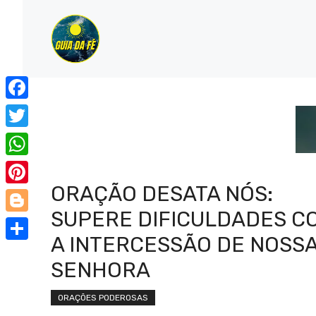
Pular
para
o
conteúdo
Facebook
Twitter
WhatsApp
ORAÇÃO DESATA NÓS:
Pinterest
SUPERE DIFICULDADES C
Blogger
A INTERCESSÃO DE NOSS
Share
SENHORA
ORAÇÕES PODEROSAS