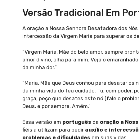
Versão Tradicional Em Po
A oração a Nossa Senhora Desatadora dos Nós 
intercessão da Virgem Maria para superar os de
“Virgem Maria, Mãe do belo amor, sempre pronta
amor divino, olha para mim. Veja o emaranhad
da minha dor.”
“Maria, Mãe que Deus confiou para desatar os nó
da minha vida do teu cuidado. Tu, com poder, p
graça, peço que desates este nó (fale o problem
Deus, e por sempre. Amém.”
Essa versão em
português
da
oração a Noss
fiéis a utilizam para pedir
auxílio e intercess
problemas e dificuldades
em suas vidas.