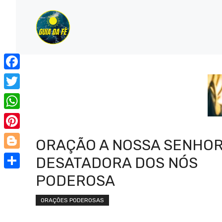
Pular
para
o
conteúdo
Facebook
Twitter
WhatsApp
Pinterest
ORAÇÃO A NOSSA SENHO
Blogger
DESATADORA DOS NÓS
Share
PODEROSA
ORAÇÕES PODEROSAS