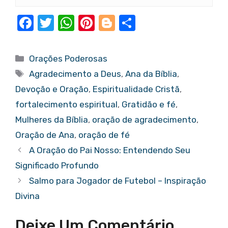
F
T
W
Pi
Bl
S
a
w
h
nt
o
h
c
it
at
er
g
ar
Categorias
Orações Poderosas
e
te
s
e
g
e
Tags
Agradecimento a Deus
,
Ana da Bíblia
,
b
r
A
st
er
Devoção e Oração
,
Espiritualidade Cristã
,
o
p
fortalecimento espiritual
,
Gratidão e fé
,
o
p
Mulheres da Bíblia
,
oração de agradecimento
,
k
Oração de Ana
,
oração de fé
A Oração do Pai Nosso: Entendendo Seu
Significado Profundo
Salmo para Jogador de Futebol – Inspiração
Divina
Deixe Um Comentário