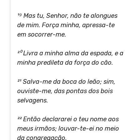
¹⁹ Mas tu, Senhor, não te alongues
de mim. Força minha, apressa-te
em socorrer-me.
²⁰ Livra a minha alma da espada, e a
minha predileta da força do cão.
²¹ Salva-me da boca do leão; sim,
ouviste-me, das pontas dos bois
selvagens.
²² Então declararei o teu nome aos
meus irmãos; louvar-te-ei no meio
da congregação.