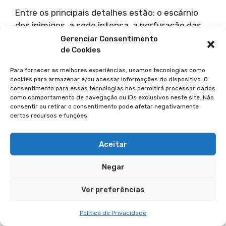
Entre os principais detalhes estão: o escárnio
dos inimigos, a sede intensa, a perfuração das
mãos e dos pés, e o sorteio das vestes, todos
Gerenciar Consentimento
de Cookies
descritos nos relatos da crucificação nos
Evangelhos.
Para fornecer as melhores experiências, usamos tecnologias como
cookies para armazenar e/ou acessar informações do dispositivo. O
5.
O Salmo 22 fala apenas de sofrimento?
consentimento para essas tecnologias nos permitirá processar dados
como comportamento de navegação ou IDs exclusivos neste site. Não
consentir ou retirar o consentimento pode afetar negativamente
Não. Apesar de começar com dor e abandono, o
certos recursos e funções.
salmo termina com louvor, vitória e a promessa
de que todas as nações ouvirão sobre o Senhor.
Aceitar
Ele antecipa a ressurreição e o impacto
universal do sacrifício de Cristo.
Negar
Ver preferências
6.
Por que estudar o Salmo 22 fortalece a fé
cristã?
Política de Privacidade