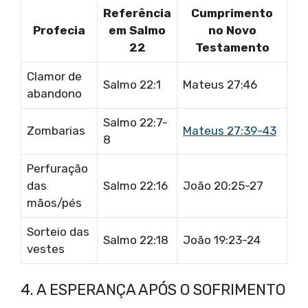
Referência
Cumprimento
Profecia
em Salmo
no Novo
22
Testamento
Clamor de
Salmo 22:1
Mateus 27:46
abandono
Salmo 22:7-
Zombarias
Mateus 27:39-43
8
Perfuração
das
Salmo 22:16
João 20:25-27
mãos/pés
Sorteio das
Salmo 22:18
João 19:23-24
vestes
4. A ESPERANÇA APÓS O SOFRIMENTO