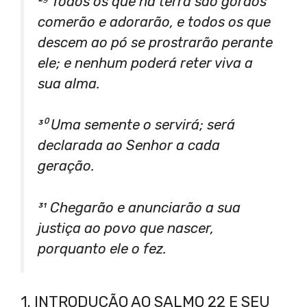
²⁹ Todos os que na terra são gordos
comerão e adorarão, e todos os que
descem ao pó se prostrarão perante
ele; e nenhum poderá reter viva a
sua alma.
³⁰ Uma semente o servirá; será
declarada ao Senhor a cada
geração.
³¹ Chegarão e anunciarão a sua
justiça ao povo que nascer,
porquanto ele o fez.
1. INTRODUÇÃO AO SALMO 22 E SEU