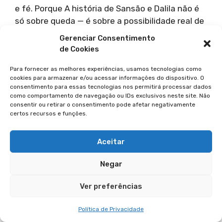
e fé. Porque A história de Sansão e Dalila não é
só sobre queda — é sobre a possibilidade real de
um novo começo.
Gerenciar Consentimento
de Cookies
A História De Sansão E
Para fornecer as melhores experiências, usamos tecnologias como
Dalila: Conclusão
cookies para armazenar e/ou acessar informações do dispositivo. O
consentimento para essas tecnologias nos permitirá processar dados
como comportamento de navegação ou IDs exclusivos neste site. Não
A história de Sansão e Dalila não é apenas um
consentir ou retirar o consentimento pode afetar negativamente
certos recursos e funções.
relato de traição e tragédia, mas uma poderosa
narrativa de advertência e esperança.
Aceitar
Ao longo desta jornada bíblica, vemos como
Negar
Sansão, um homem chamado para um grande
propósito, se perdeu em seus próprios desejos e
Ver preferências
escolhas imprudentes.
Política de Privacidade
Sua paixão por Dalila o levou a romper seu voto