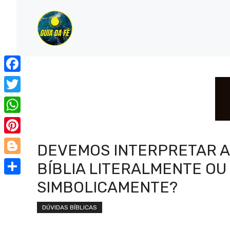
Pular
para
o
conteúdo
Facebook
Twitter
WhatsApp
Pinterest
DEVEMOS INTERPRETAR A
Blogger
BÍBLIA LITERALMENTE OU
Share
SIMBOLICAMENTE?
DÚVIDAS BÍBLICAS