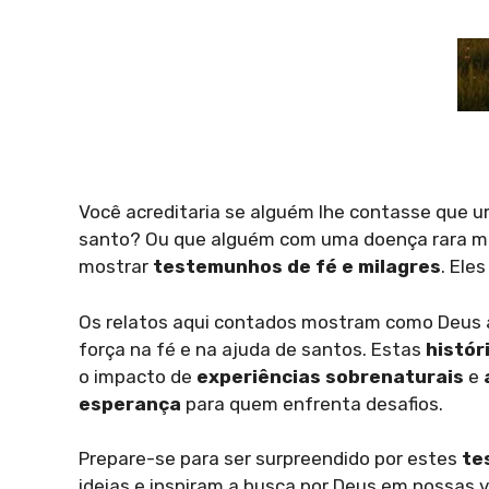
Você acreditaria se alguém lhe contasse que 
santo? Ou que alguém com uma doença rara me
mostrar
testemunhos de fé e milagres
. Ele
Os relatos aqui contados mostram como Deus 
força na fé e na ajuda de santos. Estas
histór
o impacto de
experiências sobrenaturais
e
esperança
para quem enfrenta desafios.
Prepare-se para ser surpreendido por estes
te
ideias e inspiram a busca por Deus em nossas v