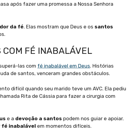
casa após fazer uma promessa a Nossa Senhora
dor da fé
. Elas mostram que Deus e os
santos
os.
 COM FÉ INABALÁVEL
 superá-las com
fé inabalável em Deus
. Histórias
juda de santos, venceram grandes obstáculos.
to difícil quando seu marido teve um AVC. Ela pediu
hamada Rita de Cássia para fazer a cirurgia com
us
e a
devoção a santos
podem nos guiar e apoiar.
r
fé inabalável
em momentos difíceis.