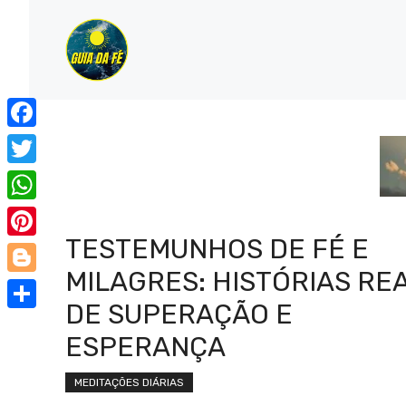
Pular
para
o
conteúdo
Facebook
Twitter
WhatsApp
TESTEMUNHOS DE FÉ E
Pinterest
MILAGRES: HISTÓRIAS REA
Blogger
DE SUPERAÇÃO E
Share
ESPERANÇA
MEDITAÇÕES DIÁRIAS