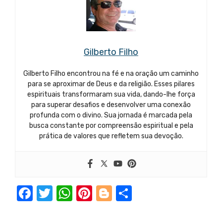
Gilberto Filho
Gilberto Filho encontrou na fé e na oração um caminho
para se aproximar de Deus e da religião. Esses pilares
espirituais transformaram sua vida, dando-lhe força
para superar desafios e desenvolver uma conexão
profunda com o divino. Sua jornada é marcada pela
busca constante por compreensão espiritual e pela
prática de valores que refletem sua devoção.
F
T
W
Pi
Bl
S
a
w
h
nt
o
h