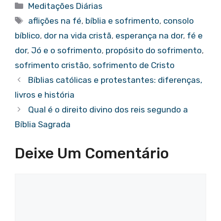
c
it
at
er
g
ar
Categorias
Meditações Diárias
e
te
s
e
g
e
Tags
aflições na fé
,
bíblia e sofrimento
,
consolo
b
r
A
st
er
bíblico
,
dor na vida cristã
,
esperança na dor
,
fé e
o
p
dor
,
Jó e o sofrimento
,
propósito do sofrimento
,
o
p
sofrimento cristão
,
sofrimento de Cristo
k
Bíblias católicas e protestantes: diferenças,
livros e história
Qual é o direito divino dos reis segundo a
Bíblia Sagrada
Deixe Um Comentário
Comentário