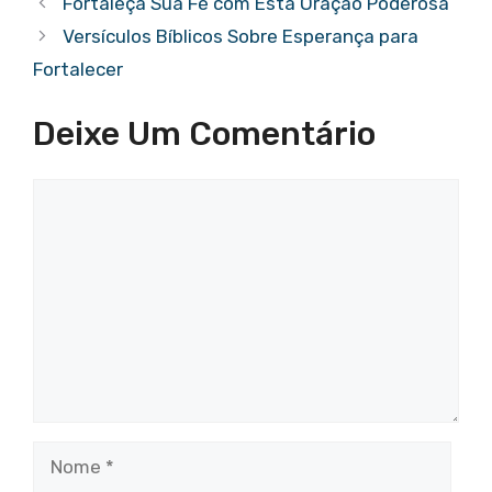
Fortaleça Sua Fé com Esta Oração Poderosa
b
r
A
st
er
Versículos Bíblicos Sobre Esperança para
o
p
Fortalecer
o
p
Deixe Um Comentário
k
Comentário
Nome