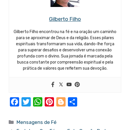
Gilberto Filho
Gilberto Filho encontrou na fé e na oração um caminho
para se aproximar de Deus e da religião. Esses pilares
espirituais transformaram sua vida, dando-lhe força
para superar desafios e desenvolver uma conexão
profunda com o divino. Sua jornada é marcada pela
busca constante por compreensão espiritual e pela
prática de valores que refletem sua devoção.
F
T
W
Pi
Bl
S
a
w
h
nt
o
h
c
it
at
er
g
ar
Categorias
Mensagens de Fé
e
te
s
e
g
e