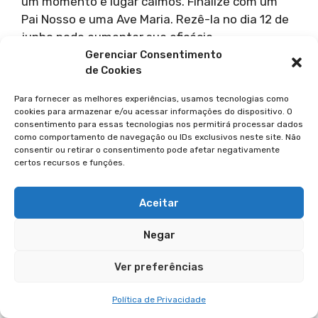
um momento e lugar calmos. Finalize com um
Pai Nosso e uma Ave Maria. Rezê-la no dia 12 de
junho pode aumentar sua eficácia.
Gerenciar Consentimento
de Cookies
Como Santo Onofre É
Representado Nas
Para fornecer as melhores experiências, usamos tecnologias como
cookies para armazenar e/ou acessar informações do dispositivo. O
Religiões Afro-Brasileiras?
consentimento para essas tecnologias nos permitirá processar dados
como comportamento de navegação ou IDs exclusivos neste site. Não
consentir ou retirar o consentimento pode afetar negativamente
Santo Onofre é representado por Ossain nas
certos recursos e funções.
religiões afro-brasileiras. Ossain é o Orixá das
ervas litúrgicas e medicinais, com poder de cura.
Aceitar
Ele simboliza o equilíbrio e suas cores são verde,
rosa, azul e vermelho. A quinta-feira é o dia
Negar
dedicado a ele.
Ver preferências
Qual A Origem E Os Relatos
Política de Privacidade
Da Vida De Santo Onofre?