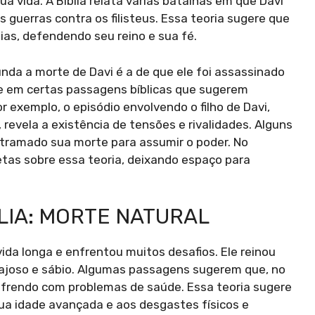
a vida. A Bíblia relata várias batalhas em que Davi
s guerras contra os filisteus. Essa teoria sugere que
as, defendendo seu reino e sua fé.
unda a morte de Davi é a de que ele foi assassinado
se em certas passagens bíblicas que sugerem
Por exemplo, o episódio envolvendo o filho de Davi,
 revela a existência de tensões e rivalidades. Alguns
 tramado sua morte para assumir o poder. No
etas sobre essa teoria, deixando espaço para
LIA: MORTE NATURAL
vida longa e enfrentou muitos desafios. Ele reinou
corajoso e sábio. Algumas passagens sugerem que, no
sofrendo com problemas de saúde. Essa teoria sugere
sua idade avançada e aos desgastes físicos e