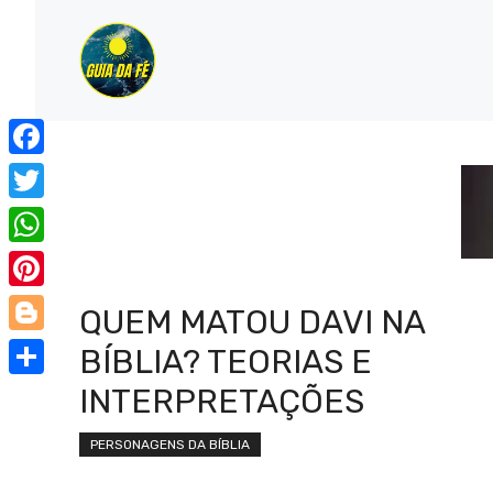
Pular
para
o
conteúdo
Facebook
Twitter
WhatsApp
Pinterest
QUEM MATOU DAVI NA
Blogger
BÍBLIA? TEORIAS E
Share
INTERPRETAÇÕES
PERSONAGENS DA BÍBLIA