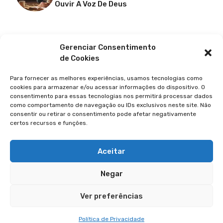
Ouvir A Voz De Deus
Facebook
X
Youtube
Pinterest
Gerenciar Consentimento
de Cookies
Para fornecer as melhores experiências, usamos tecnologias como
cookies para armazenar e/ou acessar informações do dispositivo. O
consentimento para essas tecnologias nos permitirá processar dados
como comportamento de navegação ou IDs exclusivos neste site. Não
consentir ou retirar o consentimento pode afetar negativamente
certos recursos e funções.
© 2026 GUIA DA FÉ
POLÍTICA DE PRIVACIDADE
Aceitar
TERMOS DE USO
Negar
TRANSPARÊNCIA
Ver preferências
Política de Privacidade