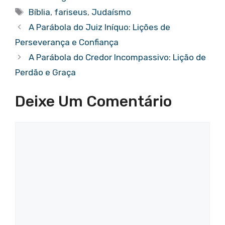
e
te
s
e
g
e
Tags
Bíblia
,
fariseus
,
Judaísmo
b
r
A
st
er
A Parábola do Juiz Iníquo: Lições de
o
p
Perseverança e Confiança
o
p
A Parábola do Credor Incompassivo: Lição de
k
Perdão e Graça
Deixe Um Comentário
Comentário