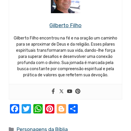
Gilberto Filho
Gilberto Filho encontrou na fé e na oração um caminho
para se aproximar de Deus e da religião. Esses pilares
espirituais transformaram sua vida, dando-lhe força
para superar desafios e desenvolver uma conexão
profunda com o divino. Sua jornada é marcada pela
busca constante por compreensão espiritual e pela
prática de valores que refletem sua devoção.
F
T
W
Pi
Bl
S
a
w
h
nt
o
h
c
it
at
er
g
ar
Categorias
Personagens da Bíblia