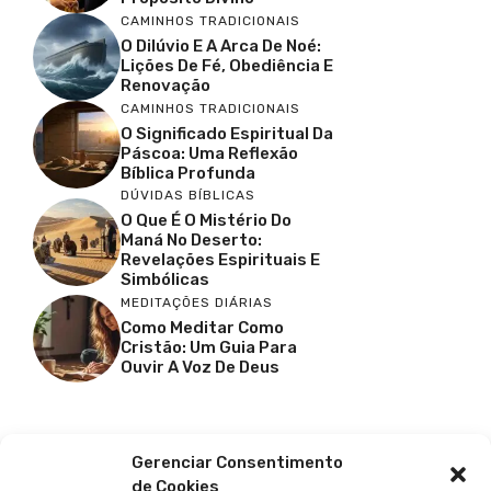
CAMINHOS TRADICIONAIS
O Dilúvio E A Arca De Noé:
Lições De Fé, Obediência E
Renovação
CAMINHOS TRADICIONAIS
O Significado Espiritual Da
Páscoa: Uma Reflexão
Bíblica Profunda
DÚVIDAS BÍBLICAS
O Que É O Mistério Do
Maná No Deserto:
Revelações Espirituais E
Simbólicas
MEDITAÇÕES DIÁRIAS
Como Meditar Como
Cristão: Um Guia Para
Ouvir A Voz De Deus
Facebook
X
Youtube
Pinterest
Gerenciar Consentimento
de Cookies