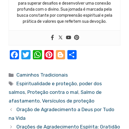
para superar desafios e desenvolver uma conexão
profunda com o divino. Sua jornada é marcada pela
busca constante por compreensão espiritual e pela
prática de valores que refletem sua devoção.
F
T
W
Pi
Bl
S
a
w
h
nt
o
h
c
it
at
er
g
ar
Categorias
Caminhos Tradicionais
e
te
s
e
g
e
Tags
Espiritualidade e proteção
,
poder dos
b
r
A
st
er
salmos
,
Proteção contra o mal
,
Salmo de
o
p
afastamento
,
Versículos de proteção
o
p
Oração de Agradecimento a Deus por Tudo
k
na Vida
Orações de Agradecimento Espírita: Gratidão