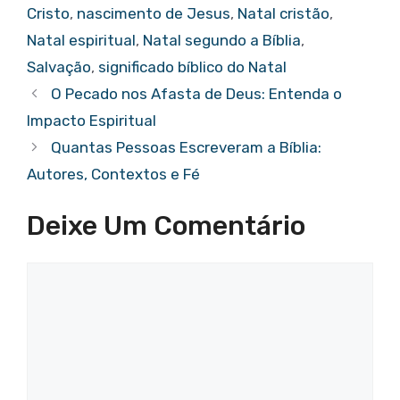
b
r
A
st
er
Cristo
,
nascimento de Jesus
,
Natal cristão
,
o
p
Natal espiritual
,
Natal segundo a Bíblia
,
o
p
Salvação
,
significado bíblico do Natal
k
O Pecado nos Afasta de Deus: Entenda o
Impacto Espiritual
Quantas Pessoas Escreveram a Bíblia:
Autores, Contextos e Fé
Deixe Um Comentário
Comentário