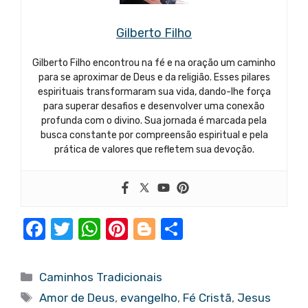
Gilberto Filho
Gilberto Filho encontrou na fé e na oração um caminho
para se aproximar de Deus e da religião. Esses pilares
espirituais transformaram sua vida, dando-lhe força
para superar desafios e desenvolver uma conexão
profunda com o divino. Sua jornada é marcada pela
busca constante por compreensão espiritual e pela
prática de valores que refletem sua devoção.
F
T
W
Pi
Bl
S
a
w
h
nt
o
h
c
it
at
er
g
ar
Categorias
Caminhos Tradicionais
e
te
s
e
g
e
Tags
Amor de Deus
,
evangelho
,
Fé Cristã
,
Jesus