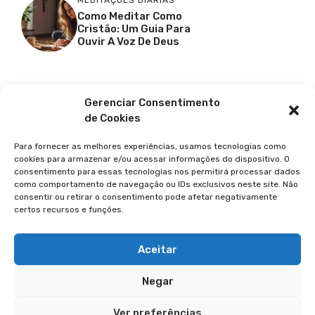
MEDITAÇÕES DIÁRIAS
Como Meditar Como
Cristão: Um Guia Para
Ouvir A Voz De Deus
Facebook
X
Youtube
Pinterest
Gerenciar Consentimento
de Cookies
Para fornecer as melhores experiências, usamos tecnologias como
cookies para armazenar e/ou acessar informações do dispositivo. O
consentimento para essas tecnologias nos permitirá processar dados
como comportamento de navegação ou IDs exclusivos neste site. Não
consentir ou retirar o consentimento pode afetar negativamente
certos recursos e funções.
© 2026 GUIA DA FÉ
POLÍTICA DE PRIVACIDADE
Aceitar
TERMOS DE USO
Negar
TRANSPARÊNCIA
Ver preferências