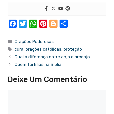
F
T
W
Pi
Bl
S
a
w
h
nt
o
h
c
it
at
er
g
ar
Categorias
Orações Poderosas
e
te
s
e
g
e
Tags
cura
,
orações católicas
,
proteção
b
r
A
st
er
Qual a diferença entre anjo e arcanjo
o
p
Quem foi Elias na Bíblia
o
p
Deixe Um Comentário
k
Comentário