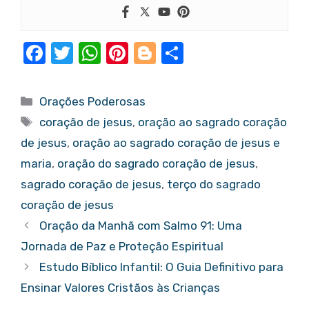
F
T
W
Pi
Bl
S
a
w
h
nt
o
h
c
it
at
er
g
ar
Categorias
Orações Poderosas
e
te
s
e
g
e
Tags
coração de jesus
,
oração ao sagrado coração
b
r
A
st
er
de jesus
,
oração ao sagrado coração de jesus e
o
p
maria
,
oração do sagrado coração de jesus
,
o
p
sagrado coração de jesus
,
terço do sagrado
k
coração de jesus
Oração da Manhã com Salmo 91: Uma
Jornada de Paz e Proteção Espiritual
Estudo Bíblico Infantil: O Guia Definitivo para
Ensinar Valores Cristãos às Crianças