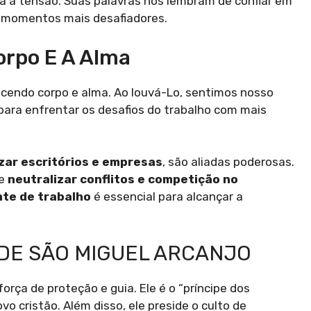
via a tensão. Suas palavras nos lembram de confiar em
s momentos mais desafiadores.
orpo E A Alma
ecendo corpo e alma. Ao louvá-Lo, sentimos nosso
para enfrentar os desafios do trabalho com mais
zar escritórios e empresas
, são aliadas poderosas.
e
neutralizar conflitos e competição no
nte de trabalho
é essencial para alcançar a
DE SÃO MIGUEL ARCANJO
orça de proteção e guia. Ele é o “príncipe dos
ovo cristão. Além disso, ele preside o culto de