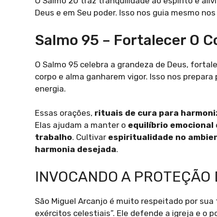
O Salmo 20 traz tranquilidade ao espírito e ali
Deus e em Seu poder. Isso nos guia mesmo no
Salmo 95 – Fortalecer O C
O Salmo 95 celebra a grandeza de Deus, fortal
corpo e alma ganharem vigor. Isso nos prepara 
energia.
Essas orações,
rituais de cura para harmoni
Elas ajudam a manter o
equilíbrio emocional
trabalho
. Cultivar
espiritualidade no ambie
harmonia desejada
.
INVOCANDO A PROTEÇÃO 
São Miguel Arcanjo é muito respeitado por sua f
exércitos celestiais”. Ele defende a igreja e o p