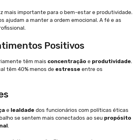
vez mais importante para o bem-estar e produtividade.
os ajudam a manter a ordem emocional. A fé e as
ofissional.
ntimentos Positivos
riamente têm mais
concentração
e
produtividade
.
tual têm 40% menos de
estresse
entre os
es
ça
e
lealdade
dos funcionários com políticas éticas
balho se sentem mais conectados ao seu
propósito
nal
.