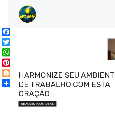
Pular
para
o
conteúdo
Facebook
Twitter
WhatsApp
Pinterest
HARMONIZE SEU AMBIENT
Blogger
DE TRABALHO COM ESTA
Share
ORAÇÃO
ORAÇÕES PODEROSAS