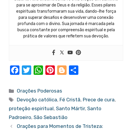
para se aproximar de Deus e da religião. Esses pilares
espirituais transformaram sua vida, dando-lhe força
para superar desafios e desenvolver uma conexão
profunda com o divino. Sua jornada é marcada pela
busca constante por compreensão espiritual e pela
prática de valores que refletem sua devoção.
F
T
W
Pi
Bl
S
a
w
h
nt
o
h
c
it
at
er
g
ar
Categorias
Orações Poderosas
e
te
s
e
g
e
Tags
Devoção católica
,
Fé Cristã
,
Prece de cura
,
b
r
A
st
er
proteção espiritual
,
Santo Mártir
,
Santo
o
p
Padroeiro
,
São Sebastião
o
p
Orações para Momentos de Tristeza: