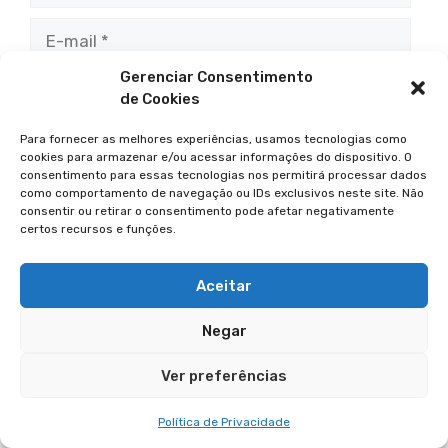
E-
mail
Gerenciar Consentimento
Site
de Cookies
Para fornecer as melhores experiências, usamos tecnologias como
Salvar meus dados neste navegador para a
cookies para armazenar e/ou acessar informações do dispositivo. O
próxima vez que eu comentar.
consentimento para essas tecnologias nos permitirá processar dados
como comportamento de navegação ou IDs exclusivos neste site. Não
consentir ou retirar o consentimento pode afetar negativamente
certos recursos e funções.
Aceitar
POSTS RECENTES
Mais
Negar
ORAÇÕES PODEROSAS
Oração Poderosa:
Ver preferências
NOVENA A São Jerônimo
Emiliano Contra O
Desemprego
Política de Privacidade
CAMINHOS TRADICIONAIS