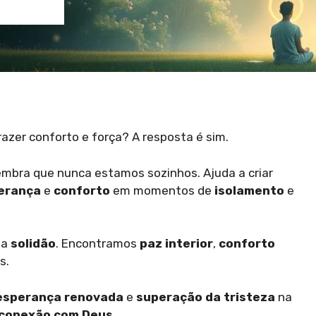
razer conforto e força? A resposta é sim.
lembra que nunca estamos sozinhos. Ajuda a criar
erança
e
conforto
em momentos de
isolamento
e
 a
solidão
. Encontramos
paz interior
,
conforto
s.
esperança renovada
e
superação da tristeza
na
conexão com Deus
.