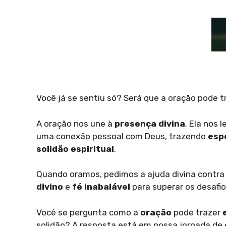
Você já se sentiu só? Será que a oração pode t
A oração nos une à
presença divina
. Ela nos 
uma conexão pessoal com Deus, trazendo
esp
solidão espiritual
.
Quando oramos, pedimos a ajuda divina contra
divino
e
fé inabalável
para superar os desafio
Você se pergunta como a
oração
pode trazer
solidão? A resposta está em nossa jornada de