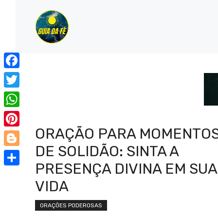
Pular
para
o
conteúdo
Facebook
Twitter
WhatsApp
ORAÇÃO PARA MOMENTO
Pinterest
DE SOLIDÃO: SINTA A
Blogger
PRESENÇA DIVINA EM SUA
Share
VIDA
ORAÇÕES PODEROSAS