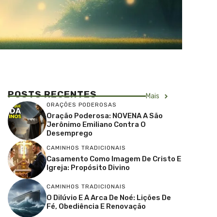
POSTS RECENTES
Mais
ORAÇÕES PODEROSAS
Oração Poderosa: NOVENA A São
Jerônimo Emiliano Contra O
Desemprego
CAMINHOS TRADICIONAIS
Casamento Como Imagem De Cristo E
Igreja: Propósito Divino
CAMINHOS TRADICIONAIS
O Dilúvio E A Arca De Noé: Lições De
Fé, Obediência E Renovação