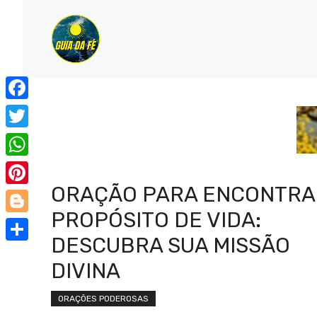
Pular
para
o
conteúdo
Facebook
Twitter
WhatsApp
ORAÇÃO PARA ENCONTRA
Pinterest
PROPÓSITO DE VIDA:
Blogger
DESCUBRA SUA MISSÃO
Share
DIVINA
ORAÇÕES PODEROSAS