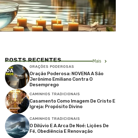
POSTS RECENTES
Mais
ORAÇÕES PODEROSAS
Oração Poderosa: NOVENA A São
Jerônimo Emiliano Contra O
Desemprego
CAMINHOS TRADICIONAIS
Casamento Como Imagem De Cristo E
Igreja: Propósito Divino
CAMINHOS TRADICIONAIS
O Dilúvio E A Arca De Noé: Lições De
Fé, Obediência E Renovação