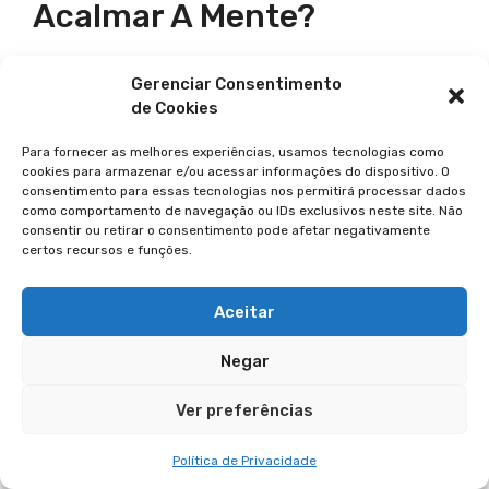
Acalmar A Mente?
Meditação e mindfulness são ferramentas
Gerenciar Consentimento
poderosas. Elas nos ajudam a desconectar das
de Cookies
preocupações e estresse. Técnicas como
respiração diafragmática e corpo de
Para fornecer as melhores experiências, usamos tecnologias como
cookies para armazenar e/ou acessar informações do dispositivo. O
escaneamento ativam o sistema nervoso
consentimento para essas tecnologias nos permitirá processar dados
parassimpático, trazendo relaxamento.
como comportamento de navegação ou IDs exclusivos neste site. Não
consentir ou retirar o consentimento pode afetar negativamente
certos recursos e funções.
Como A Conexão Com A
Natureza Pode Renovar A
Aceitar
Paz?
Negar
A natureza acalma nossa mente e traz paz.
Ver preferências
Contemplar flores, árvores e riachos renova
nossa tranquilidade. Essa conexão nos leva a
Política de Privacidade
uma sensação de gratidão e apreciação pelos