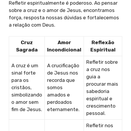
Refletir espiritualmente é poderoso. Ao pensar
sobre a cruz e o amor de Jesus, encontramos
força, resposta nossas dúvidas e fortalecemos
a relação com Deus.
Cruz
Amor
Reflexão
Sagrada
Incondicional
Espiritual
Refletir sobre
A cruz é um
A crucificação
a cruz nos
sinal forte
de Jesus nos
guia a
para os
recorda que
procurar mais
cristãos,
somos
sabedoria
simbolizando
amados e
espiritual e
o amor sem
perdoados
crescimento
fim de Jesus.
eternamente.
pessoal.
Refletir nos