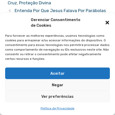
b
r
A
st
er
Cruz
,
Proteção Divina
o
p
Entenda Por Que Jesus Falava Por Parábolas
o
p
Entenda o Significado de Lascívia na Bíblia
Gerenciar Consentimento
k
de Cookies
Deixe Um Comentário
Para fornecer as melhores experiências, usamos tecnologias como
cookies para armazenar e/ou acessar informações do dispositivo. O
consentimento para essas tecnologias nos permitirá processar dados
Comentário
como comportamento de navegação ou IDs exclusivos neste site. Não
consentir ou retirar o consentimento pode afetar negativamente
certos recursos e funções.
Aceitar
Negar
Ver preferências
Nome
Política de Privacidade