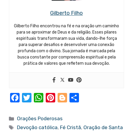
Gilberto Filho
Gilberto Filho encontrou na fé e na oração um caminho
para se aproximar de Deus e da religião. Esses pilares
espirituais transformaram sua vida, dando-lhe força
para superar desafios e desenvolver uma conexão
profunda com o divino. Sua jornada é marcada pela
busca constante por compreensão espiritual e pela
prática de valores que refletem sua devoção.
F
T
W
Pi
Bl
S
a
w
h
nt
o
h
c
it
at
er
g
ar
Categorias
Orações Poderosas
e
te
s
e
g
e
Tags
Devoção católica
,
Fé Cristã
,
Oração de Santa