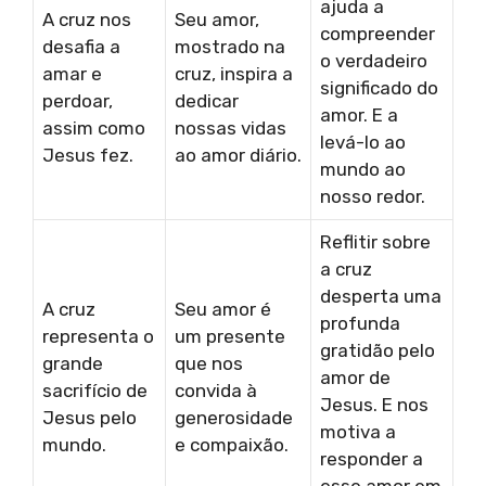
ajuda a
A cruz nos
Seu amor,
compreender
desafia a
mostrado na
o verdadeiro
amar e
cruz, inspira a
significado do
perdoar,
dedicar
amor. E a
assim como
nossas vidas
levá-lo ao
Jesus fez.
ao amor diário.
mundo ao
nosso redor.
Reflitir sobre
a cruz
desperta uma
A cruz
Seu amor é
profunda
representa o
um presente
gratidão pelo
grande
que nos
amor de
sacrifício de
convida à
Jesus. E nos
Jesus pelo
generosidade
motiva a
mundo.
e compaixão.
responder a
esse amor em