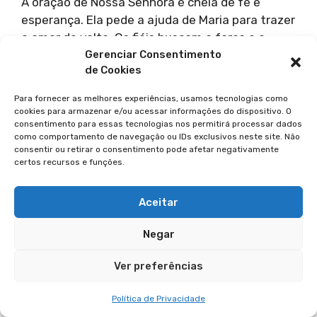
A oração de Nossa Senhora é cheia de fé e
esperança. Ela pede a ajuda de Maria para trazer
o amor de volta. Os fiéis buscam a força e o
Gerenciar Consentimento
amor de Maria para superar dificuldades e
de Cookies
reconstruir laços.
Para fornecer as melhores experiências, usamos tecnologias como
Por Que A Fé Em Nossa
cookies para armazenar e/ou acessar informações do dispositivo. O
consentimento para essas tecnologias nos permitirá processar dados
Senhora É Fundamental
como comportamento de navegação ou IDs exclusivos neste site. Não
consentir ou retirar o consentimento pode afetar negativamente
Para Os Católicos?
certos recursos e funções.
A fé em Nossa Senhora é muito importante para
Aceitar
os católicos. Eles acreditam que Maria pode
Negar
resolver problemas difíceis. Os devotos veem
Maria como uma mãe amorosa que intercede por
Ver preferências
eles.
Política de Privacidade
O Que Significa A Oração