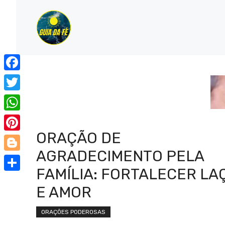
Pular
para
o
conteúdo
Facebook
Twitter
WhatsApp
ORAÇÃO DE
Pinterest
AGRADECIMENTO PELA
Blogger
FAMÍLIA: FORTALECER LA
Share
E AMOR
ORAÇÕES PODEROSAS