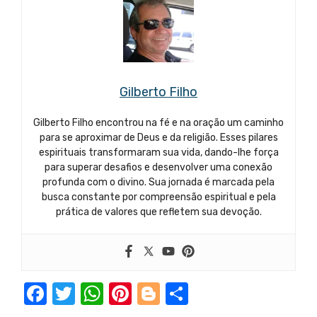
Gilberto Filho
Gilberto Filho encontrou na fé e na oração um caminho
para se aproximar de Deus e da religião. Esses pilares
espirituais transformaram sua vida, dando-lhe força
para superar desafios e desenvolver uma conexão
profunda com o divino. Sua jornada é marcada pela
busca constante por compreensão espiritual e pela
prática de valores que refletem sua devoção.
F
T
W
Pi
Bl
S
a
w
h
nt
o
h