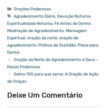
c
it
at
er
g
ar
Categorias
Orações Poderosas
e
te
s
e
g
e
Tags
Agradecimento Diário
,
Devoção Noturna
,
b
r
A
st
er
Espiritualidade Noturna
,
Fé Antes de Dormir
,
o
p
Meditação de Agradecimento
,
Mensagem
o
p
Espiritual
,
oração da noite
,
oração de
k
agradecimento
,
Prática de Gratidão
,
Prece para
Dormir
Oração da Noite de Agradecimento a Deus –
Rezas Poderosas
Salmo 100 para que serve: A Oração de Ação
de Graças
Deixe Um Comentário
Comentário