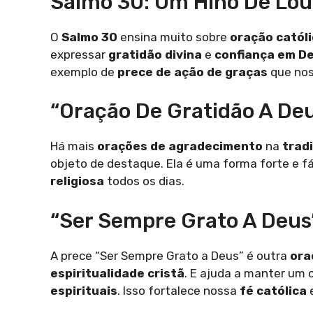
Salmo 30: Um Hino De Lou
O
Salmo 30
ensina muito sobre
oração catól
expressar
gratidão divina
e
confiança em D
exemplo de
prece de ação de graças
que nos
“Oração De Gratidão A De
Há mais
orações de agradecimento
na
trad
objeto de destaque. Ela é uma forma forte e f
religiosa
todos os dias.
“Ser Sempre Grato A Deus
A prece “Ser Sempre Grato a Deus” é outra
ora
espiritualidade cristã
. E ajuda a manter um 
espirituais
. Isso fortalece nossa
fé católica