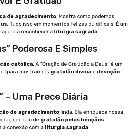
vor E Gratidão
ica de agradecimento
. Mostra como podemos
eus
. Tudo isso em momentos felizes ou difíceis. É um
 ajuda a reconhecer a
liturgia sagrada
.
us” Poderosa E Simples
ição católica
. A “Oração de Gratidão a Deus” é um
ácil para mostrarmos
gratidão divina
e
devoção
” – Uma Prece Diária
ção de agradecimento
linda. Ela enriquece nossa
coração cheio de
gratidão pelas bênçãos
e a conexão com a
liturgia sagrada
.