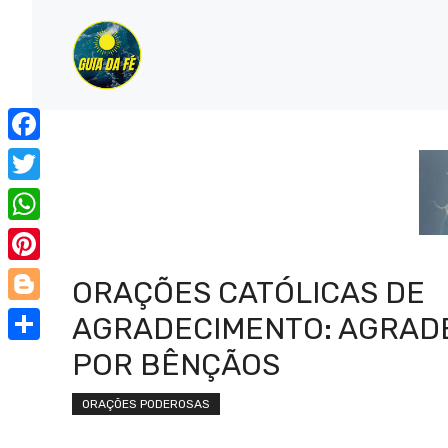
Pular
para
o
conteúdo
Facebook
Twitter
WhatsApp
Pinterest
ORAÇÕES CATÓLICAS DE
Blogger
AGRADECIMENTO: AGRAD
Share
POR BÊNÇÃOS
ORAÇÕES PODEROSAS