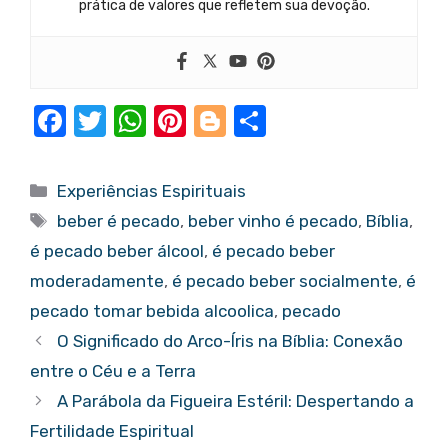
prática de valores que refletem sua devoção.
F
T
W
Pi
Bl
S
a
w
h
nt
o
h
c
it
at
er
g
ar
Categorias
Experiências Espirituais
e
te
s
e
g
e
Tags
beber é pecado
,
beber vinho é pecado
,
Bíblia
,
b
r
A
st
er
é pecado beber álcool
,
é pecado beber
o
p
moderadamente
,
é pecado beber socialmente
,
é
o
p
pecado tomar bebida alcoolica
,
pecado
k
O Significado do Arco-Íris na Bíblia: Conexão
entre o Céu e a Terra
A Parábola da Figueira Estéril: Despertando a
Fertilidade Espiritual