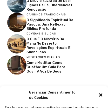
O Dilúvio E A Arca De Noé:
Lições De Fé, Obediência E
Renovação
CAMINHOS TRADICIONAIS
O Significado Espiritual Da
Páscoa: Uma Reflexão
Bíblica Profunda
DÚVIDAS BÍBLICAS
O Que É O Mistério Do
Maná No Deserto:
Revelações Espirituais E
Simbólicas
MEDITAÇÕES DIÁRIAS
Como Meditar Como
Cristão: Um Guia Para
Ouvir A Voz De Deus
Facebook
X
Youtube
Pinterest
Gerenciar Consentimento
de Cookies
Para fornecer as melhores experiências, usamos tecnologias como