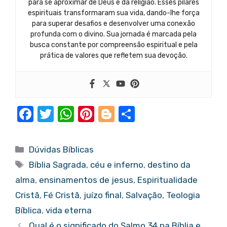
para se aproximar de Deus e da religião. Esses pilares
espirituais transformaram sua vida, dando-lhe força
para superar desafios e desenvolver uma conexão
profunda com o divino. Sua jornada é marcada pela
busca constante por compreensão espiritual e pela
prática de valores que refletem sua devoção.
F
T
W
Pi
Bl
S
a
w
h
nt
o
h
c
it
at
er
g
ar
Categorias
Dúvidas Bíblicas
e
te
s
e
g
e
Tags
Bíblia Sagrada
,
céu e inferno
,
destino da
b
r
A
st
er
alma
,
ensinamentos de jesus
,
Espiritualidade
o
p
Cristã
,
Fé Cristã
,
juízo final
,
Salvação
,
Teologia
o
p
Bíblica
,
vida eterna
Qual é o significado do Salmo 34 na Bíblia e