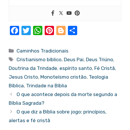
F
T
W
Pi
Bl
S
a
w
h
nt
o
h
c
it
at
er
g
ar
Categorias
Caminhos Tradicionais
e
te
s
e
g
e
Tags
Cristianismo bíblico
,
Deus Pai
,
Deus Triúno
,
b
r
A
st
er
Doutrina da Trindade
,
espírito santo
,
Fé Cristã
,
o
p
Jesus Cristo
,
Monoteísmo cristão
,
Teologia
o
p
Bíblica
,
Trindade na Bíblia
k
O que acontece depois da morte segundo a
Bíblia Sagrada?
O que diz a Bíblia sobre jogo: princípios,
alertas e fé cristã