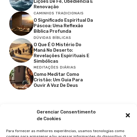
Lições De Fé, Obediência E
Renovação
CAMINHOS TRADICIONAIS
O Significado Espiritual Da
Páscoa: Uma Reflexão
Bíblica Profunda
DÚVIDAS BÍBLICAS
O Que É O Mistério Do
Maná No Deserto:
Revelações Espirituais E
Simbólicas
MEDITAÇÕES DIÁRIAS
Como Meditar Como
Cristão: Um Guia Para
Ouvir A Voz De Deus
Facebook
X
Youtube
Pinterest
Gerenciar Consentimento
de Cookies
Para fornecer as melhores experiências, usamos tecnologias como
cookies para armazenar e/ou acessar informações do dispositivo. O