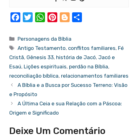
F
T
W
Pi
Bl
S
a
w
h
nt
o
h
c
it
at
er
g
ar
Categorias
Personagens da Bíblia
e
te
s
e
g
e
Tags
Antigo Testamento
,
conflitos familiares
,
Fé
b
r
A
st
er
Cristã
,
Gênesis 33
,
história de Jacó
,
Jacó e
o
p
Esaú
,
Lições espirituais
,
perdão na Bíblia
,
o
p
reconciliação bíblica
,
relacionamentos familiares
k
A Bíblia e a Busca por Sucesso Terreno: Visão
e Propósito
A Última Ceia e sua Relação com a Páscoa:
Origem e Significado
Deixe Um Comentário