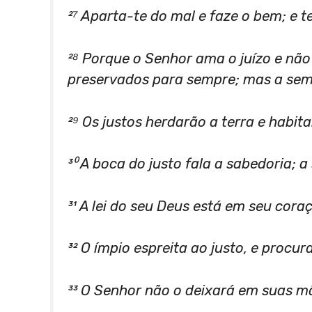
²⁷ Aparta-te do mal e faze o bem; e 
²⁸ Porque o Senhor ama o juízo e não
preservados para sempre; mas a sem
²⁹ Os justos herdarão a terra e habit
³⁰ A boca do justo fala a sabedoria; a 
³¹ A lei do seu Deus está em seu cora
³² O ímpio espreita ao justo, e procur
³³ O Senhor não o deixará em suas m