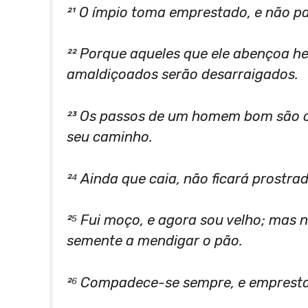
²¹ O ímpio toma emprestado, e não p
²² Porque aqueles que ele abençoa he
amaldiçoados serão desarraigados.
²³ Os passos de um homem bom são co
seu caminho.
²⁴ Ainda que caia, não ficará prostr
²⁵ Fui moço, e agora sou velho; mas 
semente a mendigar o pão.
²⁶ Compadece-se sempre, e empresta