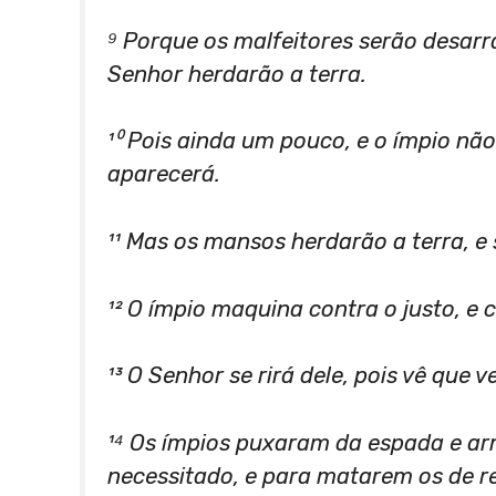
⁹ Porque os malfeitores serão desar
Senhor herdarão a terra.
¹⁰ Pois ainda um pouco, e o ímpio não 
aparecerá.
¹¹ Mas os mansos herdarão a terra, e
¹² O ímpio maquina contra o justo, e 
¹³ O Senhor se rirá dele, pois vê que
¹⁴ Os ímpios puxaram da espada e ar
necessitado, e para matarem os de r