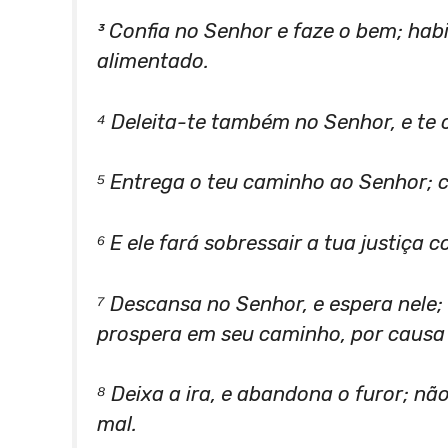
³ Confia no Senhor e faze o bem; hab
alimentado.
⁴ Deleita-te também no Senhor, e te 
⁵ Entrega o teu caminho ao Senhor; con
⁶ E ele fará sobressair a tua justiça 
⁷ Descansa no Senhor, e espera nele;
prospera em seu caminho, por causa
⁸ Deixa a ira, e abandona o furor; nã
mal.