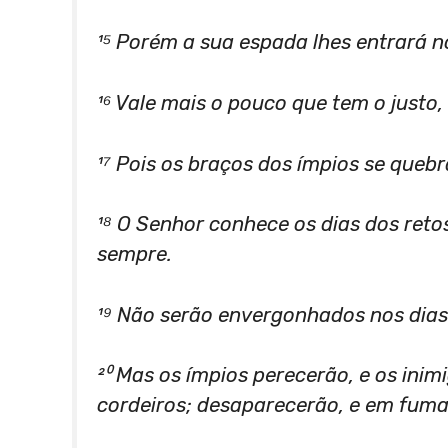
¹⁵ Porém a sua espada lhes entrará n
¹⁶ Vale mais o pouco que tem o justo,
¹⁷ Pois os braços dos ímpios se queb
¹⁸ O Senhor conhece os dias dos ret
sempre.
¹⁹ Não serão envergonhados nos dias 
²⁰ Mas os ímpios perecerão, e os ini
cordeiros; desaparecerão, e em fuma