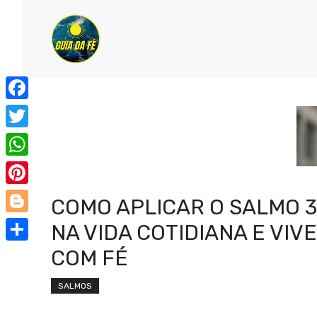
Pular
para
o
conteúdo
Facebook
Twitter
WhatsApp
Pinterest
COMO APLICAR O SALMO 3
Blogger
NA VIDA COTIDIANA E VIV
Share
COM FÉ
SALMOS