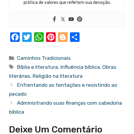
prática de valores que refletem sua devoção.
F
T
W
Pi
Bl
S
a
w
h
nt
o
h
c
it
at
er
g
ar
Categorias
Caminhos Tradicionais
e
te
s
e
g
e
Tags
Bíblia e literatura
,
Influência bíblica
,
Obras
b
r
A
st
er
literárias
,
Religião na literatura
o
p
Enfrentando as tentações e resistindo ao
o
p
pecado
k
Administrando suas finanças com sabedoria
bíblica
Deixe Um Comentário