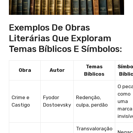
Exemplos De Obras
Literárias Que Exploram
Temas Bíblicos E Símbolos:
Temas
Símbo
Obra
Autor
Bíblicos
Bíbli
O pec
como
Crime e
Fyodor
Redenção,
uma
Castigo
Dostoevsky
culpa, perdão
marca
invisív
Transvaloração
Negaç