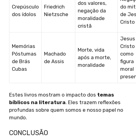
dos valores,
Crepúsculo
Friedrich
do mi
negação da
dos ídolos
Nietzsche
de Je
moralidade
Cristo
cristã
Jesus
Memórias
Cristo
Morte, vida
Póstumas
Machado
como
após a morte,
de Brás
de Assis
figura
moralidade
Cubas
moral
prese
Estes livros mostram o impacto dos
temas
bíblicos na literatura
. Eles trazem reflexões
profundas sobre quem somos e nosso papel no
mundo.
CONCLUSÃO