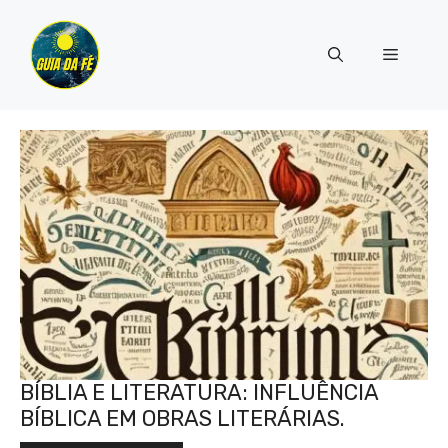
Pular
para
Menu
o
conteúdo
BÍBLIA E LITERATURA: INFLUÊNCIA
BÍBLICA EM OBRAS LITERÁRIAS.