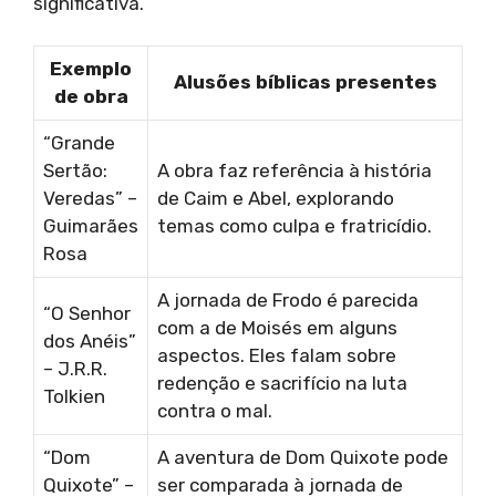
significativa.
Exemplo
Alusões bíblicas presentes
de obra
“Grande
Sertão:
A obra faz referência à história
Veredas” –
de Caim e Abel, explorando
Guimarães
temas como culpa e fratricídio.
Rosa
A jornada de Frodo é parecida
“O Senhor
com a de Moisés em alguns
dos Anéis”
aspectos. Eles falam sobre
– J.R.R.
redenção e sacrifício na luta
Tolkien
contra o mal.
“Dom
A aventura de Dom Quixote pode
Quixote” –
ser comparada à jornada de