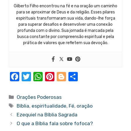
Gilberto Filho encontrou na fé e na oração um caminho
para se aproximar de Deus e da religião. Esses pilares
espirituais transformaram sua vida, dando-lhe força
para superar desafios e desenvolver uma conexão
profunda com o divino. Sua jornada é marcada pela
busca constante por compreensão espiritual e pela
prática de valores que refletem sua devoção.
F
T
W
Pi
Bl
S
a
w
h
nt
o
h
c
it
at
er
g
ar
Categorias
Orações Poderosas
e
te
s
e
g
e
Tags
Bíblia
,
espiritualidade
,
Fé
,
oração
b
r
A
st
er
Ezequiel na Bíblia Sagrada
o
p
O que a Bíblia fala sobre fofoca?