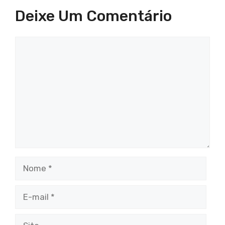
o
p
Deixe Um Comentário
k
Comentário
Nome
E-
mail
Site