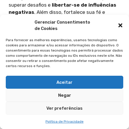
superar desafios e
libertar-se de influências
negativas
. Além disso, fortalece sua fé e
conexão com o divino.
Gerenciar Consentimento
de Cookies
As orações, histórias e tradições de
São Miguel
Para fornecer as melhores experiências, usamos tecnologias como
Arcanjo
mostram sua
importância
e
impacto
.
cookies para armazenar e/ou acessar informações do dispositivo. O
Essa figura celestial pode ter um grande efeito
consentimento para essas tecnologias nos permitirá processar dados
na vida de quem busca sua
intercessão
. Os
como comportamento de navegação ou IDs exclusivos neste site. Não
consentir ou retirar o consentimento pode afetar negativamente
benefícios
incluem
purificação espiritual
,
certos recursos e funções.
conexão com energias divinas
e
transformação pessoal
.
Aceitar
Invocar o
Arcanjo Miguel
pode ser uma
chave
Negar
para
superar obstáculos
. Também pode trazer
proteção
e
alcançar a paz interior
. Isso leva
Ver preferências
a uma vida mais plena e significativa.
Política de Privacidade
FAQ