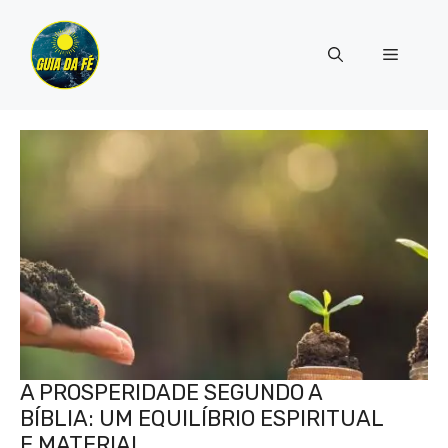
Pular
para
Menu
o
conteúdo
A PROSPERIDADE SEGUNDO A
BÍBLIA: UM EQUILÍBRIO ESPIRITUAL
E MATERIAL