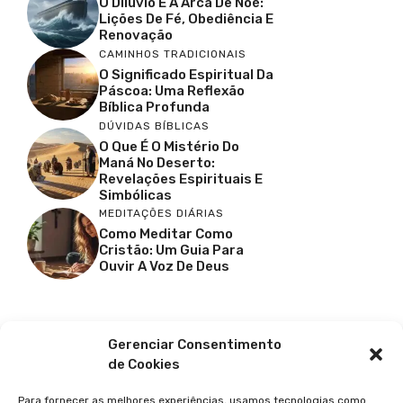
O Dilúvio E A Arca De Noé:
Lições De Fé, Obediência E
Renovação
CAMINHOS TRADICIONAIS
O Significado Espiritual Da
Páscoa: Uma Reflexão
Bíblica Profunda
DÚVIDAS BÍBLICAS
O Que É O Mistério Do
Maná No Deserto:
Revelações Espirituais E
Simbólicas
MEDITAÇÕES DIÁRIAS
Como Meditar Como
Cristão: Um Guia Para
Ouvir A Voz De Deus
Facebook
X
Youtube
Pinterest
Gerenciar Consentimento
de Cookies
Para fornecer as melhores experiências, usamos tecnologias como