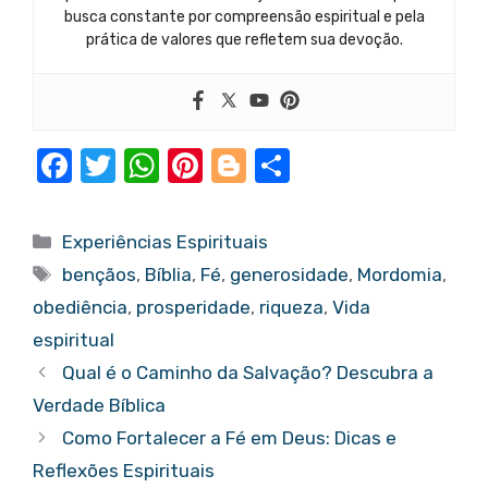
busca constante por compreensão espiritual e pela
prática de valores que refletem sua devoção.
F
T
W
Pi
Bl
S
a
w
h
nt
o
h
c
it
at
er
g
ar
Categorias
Experiências Espirituais
e
te
s
e
g
e
Tags
bençãos
,
Bíblia
,
Fé
,
generosidade
,
Mordomia
,
b
r
A
st
er
obediência
,
prosperidade
,
riqueza
,
Vida
o
p
espiritual
o
p
Qual é o Caminho da Salvação? Descubra a
k
Verdade Bíblica
Como Fortalecer a Fé em Deus: Dicas e
Reflexões Espirituais