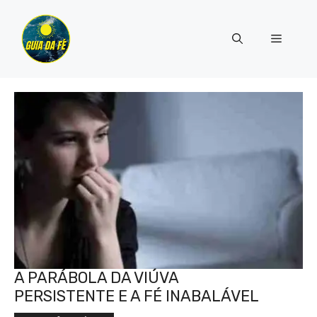
Pular
para
Menu
o
conteúdo
A PARÁBOLA DA VIÚVA
PERSISTENTE E A FÉ INABALÁVEL