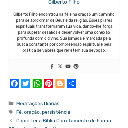
Gilberto Filho
Gilberto Filho encontrou na fé e na oração um caminho
para se aproximar de Deus e da religião. Esses pilares
espirituais transformaram sua vida, dando-lhe força
para superar desafios e desenvolver uma conexão
profunda com o divino. Sua jornada é marcada pela
busca constante por compreensão espiritual e pela
prática de valores que refletem sua devoção.
F
T
W
Pi
Bl
S
a
w
h
nt
o
h
c
it
at
er
g
ar
Categorias
Meditações Diárias
e
te
s
e
g
e
Tags
Fé
,
oração
,
persistência
b
r
A
st
er
Como Ler a Bíblia Corretamente de Forma