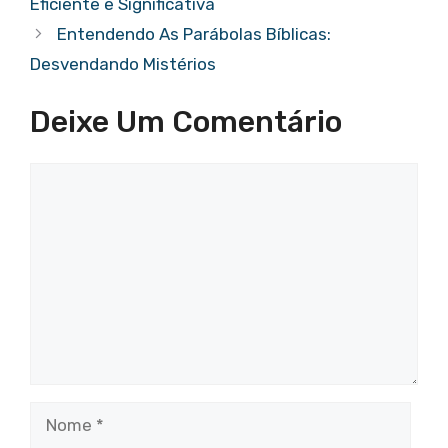
o
p
Eficiente e Significativa
o
p
Entendendo As Parábolas Bíblicas:
k
Desvendando Mistérios
Deixe Um Comentário
Comentário
Nome