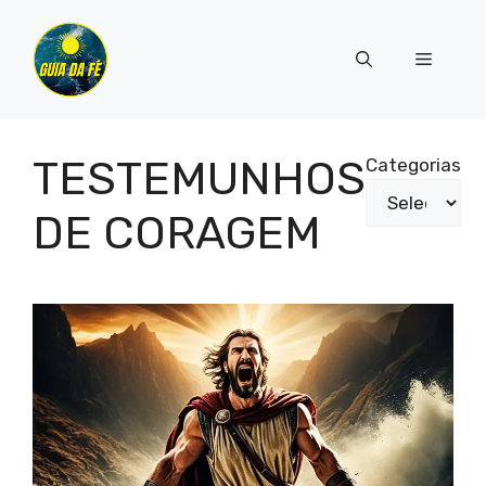
Pular
para
Menu
o
conteúdo
TESTEMUNHOS
Categorias
DE CORAGEM