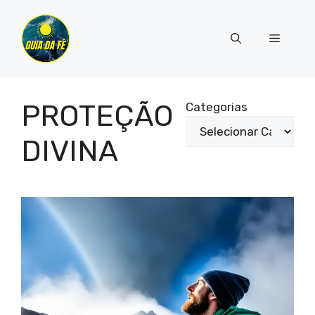
Pular
para
Menu
o
conteúdo
PROTEÇÃO
Categorias
DIVINA