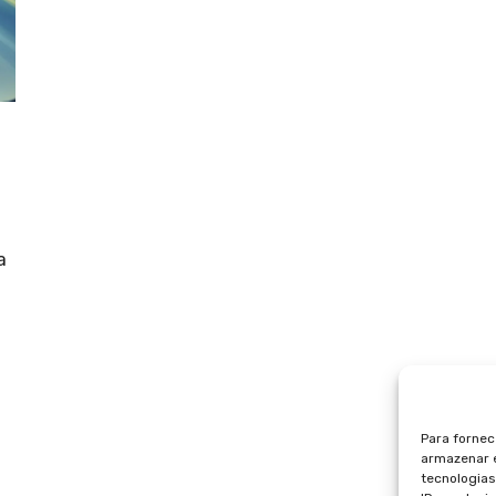
a
Para fornec
armazenar e
tecnologia