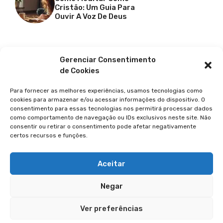
Cristão: Um Guia Para
Ouvir A Voz De Deus
Facebook
X
Youtube
Pinterest
Gerenciar Consentimento
de Cookies
Para fornecer as melhores experiências, usamos tecnologias como
cookies para armazenar e/ou acessar informações do dispositivo. O
consentimento para essas tecnologias nos permitirá processar dados
como comportamento de navegação ou IDs exclusivos neste site. Não
consentir ou retirar o consentimento pode afetar negativamente
certos recursos e funções.
© 2026 GUIA DA FÉ
POLÍTICA DE PRIVACIDADE
Aceitar
TERMOS DE USO
Negar
TRANSPARÊNCIA
Ver preferências