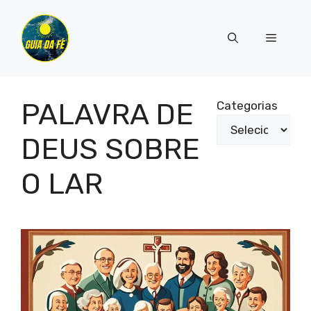
Pular
para
Menu
o
conteúdo
PALAVRA DE
Categorias
DEUS SOBRE
O LAR