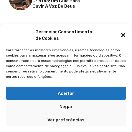
Cristão: Um Guia Para
Ouvir A Voz De Deus
Facebook
X
Youtube
Pinterest
Gerenciar Consentimento
de Cookies
Para fornecer as melhores experiências, usamos tecnologias como
cookies para armazenar e/ou acessar informações do dispositivo. O
consentimento para essas tecnologias nos permitirá processar dados
como comportamento de navegação ou IDs exclusivos neste site. Não
consentir ou retirar o consentimento pode afetar negativamente
certos recursos e funções.
© 2026 GUIA DA FÉ
POLÍTICA DE PRIVACIDADE
Aceitar
TERMOS DE USO
Negar
TRANSPARÊNCIA
Ver preferências